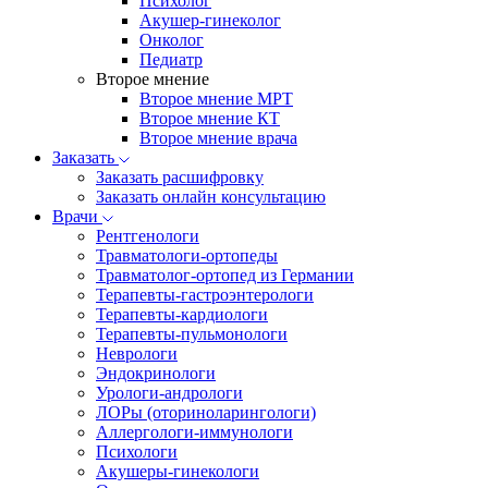
Психолог
Акушер-гинеколог
Онколог
Педиатр
Второе мнение
Второе мнение МРТ
Второе мнение КТ
Второе мнение врача
Заказать
Заказать расшифровку
Заказать онлайн консультацию
Врачи
Рентгенологи
Травматологи-ортопеды
Травматолог-ортопед из Германии
Терапевты-гастроэнтерологи
Терапевты-кардиологи
Терапевты-пульмонологи
Неврологи
Эндокринологи
Урологи-андрологи
ЛОРы (оториноларингологи)
Аллергологи-иммунологи
Психологи
Акушеры-гинекологи