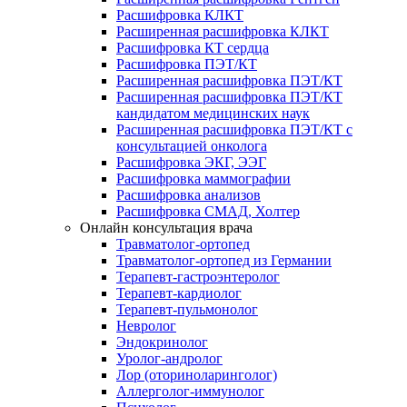
Расшифровка КЛКТ
Расширенная расшифровка КЛКТ
Расшифровка КТ сердца
Расшифровка ПЭТ/КТ
Расширенная расшифровка ПЭТ/КТ
Расширенная расшифровка ПЭТ/КТ
кандидатом медицинских наук
Расширенная расшифровка ПЭТ/КТ с
консультацией онколога
Расшифровка ЭКГ, ЭЭГ
Расшифровка маммографии
Расшифровка анализов
Расшифровка СМАД, Холтер
Онлайн консультация врача
Травматолог-ортопед
Травматолог-ортопед из Германии
Терапевт-гастроэнтеролог
Терапевт-кардиолог
Терапевт-пульмонолог
Невролог
Эндокринолог
Уролог-андролог
Лор (оториноларинголог)
Аллерголог-иммунолог