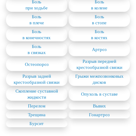
Боль
Боль
сотрудничает только с лучшими медицинскими
при ходьбе
в колене
специалистами.
Боль
Боль
в плече
в стопе
Боль
Боль
в конечностях
в костях
Боль
Артроз
в связках
Разрыв передней
Остеопороз
крестообразной связки
Разрыв задней
Грыжи межпозвонковых
крестообразной связки
дисков
Скопление суставной
Опухоль в суставе
жидкости
Перелом
Вывих
Трещина
Гонартроз
Бурсит