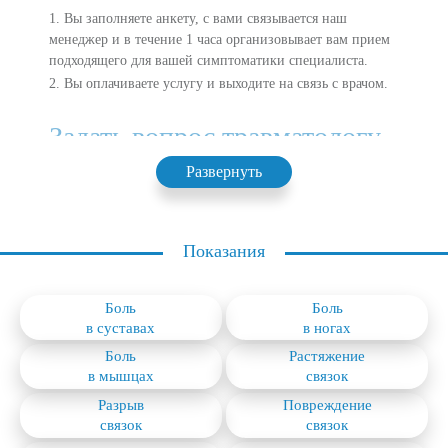
1. Вы заполняете анкету, с вами связывается наш
менеджер и в течение 1 часа организовывает вам прием
подходящего для вашей симптоматики специалиста.
2. Вы оплачиваете услугу и выходите на связь с врачом.
Задать вопрос травматологу-
ортопеду онлайн вы сможете
Развернуть
любым удобным способом:
Показания
- по аудиосвязи;
- по видеосвязи;
- в мессенджере
Боль
Боль
в суставах
в ногах
Во время консультации онлайн травматолог ортопед
Боль
Растяжение
сможет дать оценку текущего состояния поврежденных
в мышцах
связок
тканей и предоставить рекомендации по лечению.
Разрыв
Повреждение
Травматолог онлайн сможет найти решение вашей
связок
связок
проблемы в течение 30 минут. Сервис Онлайн МРТ