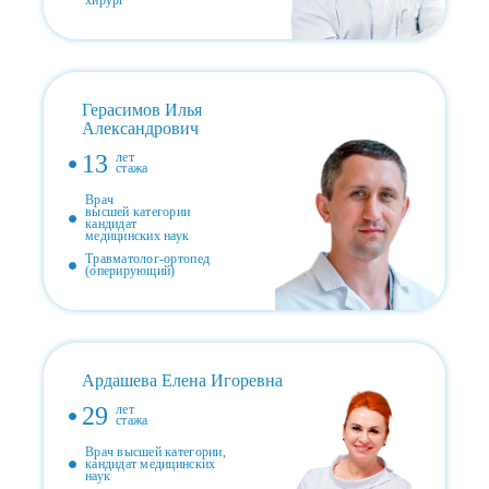
Герасимов Илья
Александрович
13
лет
стажа
Врач
высшей категории
кандидат
медицинских наук
Травматолог-ортопед
(оперирующий)
Ардашева Елена Игоревна
29
лет
стажа
Врач высшей категории,
кандидат медицинских
наук